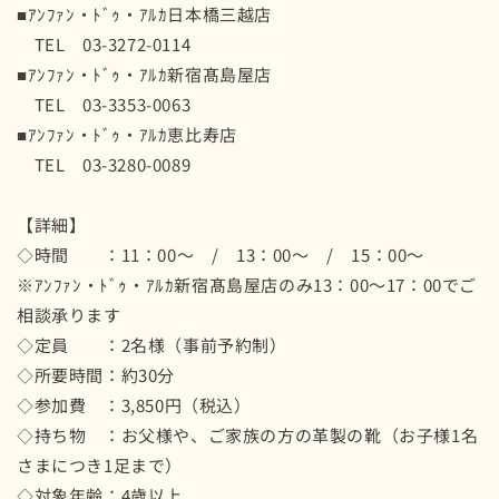
■ｱﾝﾌｧﾝ・ﾄﾞｩ・ｱﾙｶ日本橋三越店
TEL 03-3272-0114
■ｱﾝﾌｧﾝ・ﾄﾞｩ・ｱﾙｶ新宿髙島屋店
TEL 03-3353-0063
■ｱﾝﾌｧﾝ・ﾄﾞｩ・ｱﾙｶ恵比寿店
TEL 03-3280-0089
【詳細】
◇時間 ：11：00～ / 13：00～ / 15：00～
※ｱﾝﾌｧﾝ・ﾄﾞｩ・ｱﾙｶ新宿髙島屋店のみ13：00～
17：00でご
相談承ります
◇定員 ：2名様（事前予約制）
◇所要時間：約30分
◇参加費 ：3,850円（税込）
◇持ち物 ：お父様や、ご家族の方の革製の靴（
お子様1名
さまにつき1足まで）
◇対象年齢：4歳以上