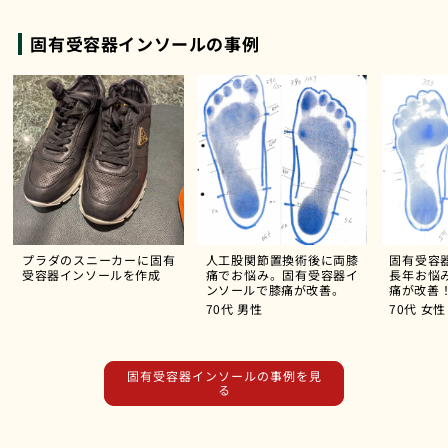
固有受容器インソールの事例
プラダのスニーカーに固有
人工股関節置換術後に両膝
固有受容
受容器インソールを作成
痛でお悩み。固有受容器イ
長年お悩
ンソールで膝痛が改善。
痛が改善
70代
男性
70代
女性
固有受容器インソールの事例を見
る