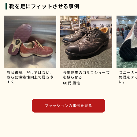
靴を足にフィットさせる事例
原状復帰、だけではない。
長年愛用のゴルフシューズ
スニーカ
さらに機能性向上で履きや
を蘇らせる
修理をア
すく
に。
60代
男性
ファッションの事例を見る