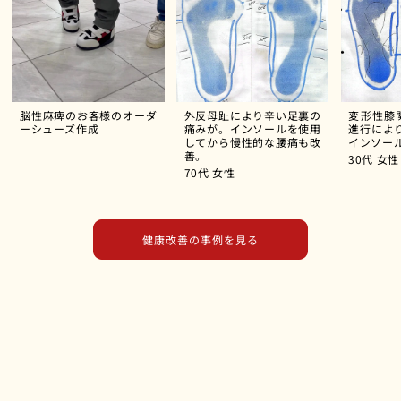
脳性麻痺のお客様のオーダ
外反母趾により辛い足裏の
変形性膝
ーシューズ作成
痛みが。インソールを使用
進行によ
してから慢性的な腰痛も改
インソー
善。
30代
女性
70代
女性
健康改善の事例を見る