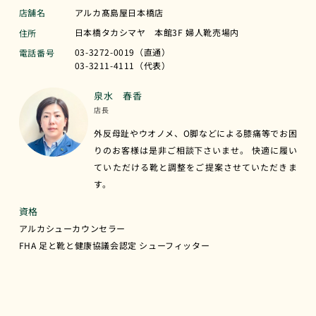
店舗名
アルカ髙島屋日本橋店
日本橋タカシマヤ 本館3F 婦人靴売場内
住所
03-3272-0019（直通）
電話番号
03-3211-4111（代表）
泉水 春香
店長
外反母趾やウオノメ、O脚などによる膝痛等でお困
りのお客様は是非ご相談下さいませ。 快適に履い
ていただける靴と調整をご提案させていただきま
す。
資格
アルカシューカウンセラー
FHA 足と靴と健康協議会認定 シューフィッター