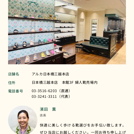
店舗名
アルカ日本橋三越本店
日本橋三越本店 本館3F 婦人靴売場内
住所
03-3516-6203（直通）
電話番号
03-3241-3311（代表）
濱田 薫
店長
快適に美しく歩ける靴選びをお手伝い致します。
ぜひ当店にお越しください。一同お待ち申し上げ