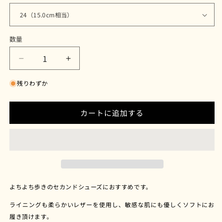
数量
【ア
【ア
ン
ン
残りわずか
フ
フ
ァ
ァ
ン・
ン・
カートに追加する
ド
ド
ゥ・
ゥ・
ア
ア
ル
ル
カ】
カ】
PRATERIA（プ
PRATERIA（プ
よちよち歩きのセカンドシューズにおすすめです。
ラ
ラ
ライニングも柔らかいレザーを使用し、敏感な肌にも優しくソフトにお
テ
テ
履き頂けます。
リ
リ