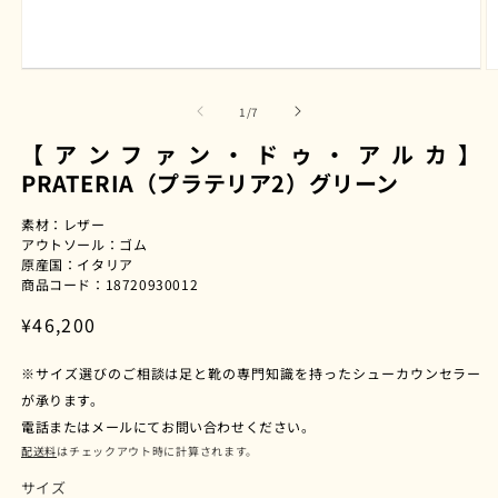
モ
ー
の
1
/
7
ダ
ル
【アンファン・ドゥ・アルカ】
で
PRATERIA（プラテリア2）グリーン
メ
デ
ィ
素材：レザー
ア
アウトソール：ゴム
(1)
(2
原産国：イタリア
を
商品コード：18720930012
開
く
通
¥46,200
常
※サイズ選びのご相談は足と靴の専門知識を持ったシューカウンセラー
価
が承ります。
格
電話またはメールにてお問い合わせください。
配送料
はチェックアウト時に計算されます。
サイズ