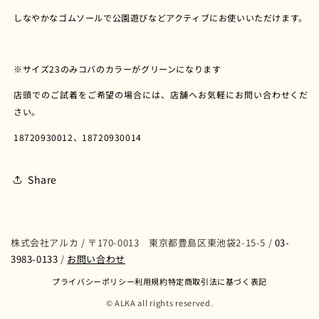
ア
ア
しなやかなゴムソールで公園遊びなどアクティブにお使いいただけます。
2）
2）
グ
グ
リ
リ
※サイズ23のみコバのカラーがグリーンになります
ー
ー
店頭でのご試着をご希望の場合には、店舗へお気軽にお問い合わせくだ
ン
ン
さい。
の
の
数
数
18720930012、18720930014
量
量
を
を
Share
減
増
ら
や
す
す
株式会社アルカ / 〒170-0013 東京都豊島区東池袋2-15-5 /
03-
3983-0133
/
お問い合わせ
プライバシーポリシー
利用規約
特定商取引法に基づく表記
© ALKA all rights reserved.