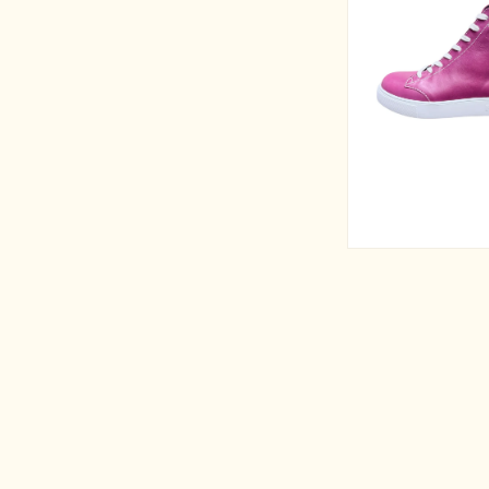
で
メ
デ
ィ
ア
(2)
を
開
く
モ
ー
ダ
ル
で
メ
デ
ィ
ア
(4)
を
開
く