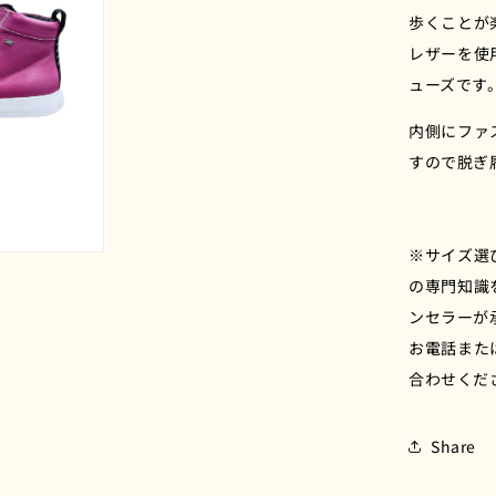
ク
で
歩くことが
の
メ
デ
レザーを使
数
ィ
ューズです
量
ア
(3)
を
を
内側にファ
減
開
すので脱ぎ
ら
く
す
※サイズ選
の専門知識
ンセラーが
お電話また
合わせくだ
Share