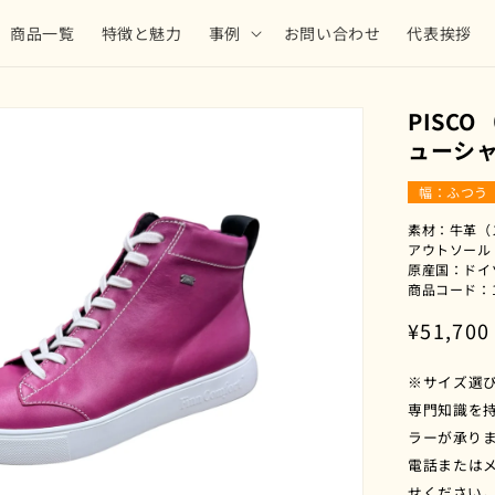
商品一覧
特徴と魅力
事例
お問い合わせ
代表挨拶
PISC
ューシ
幅：ふつう
素材：牛革（
アウトソール：
原産国：ドイ
商品コード：11
通
¥51,700
常
※サイズ選
価
専門知識を
格
ラーが承り
電話または
せください