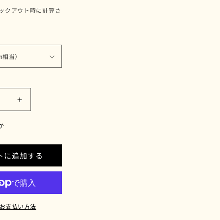
ックアウト時に計算さ
O（ピ
PISCO（ピ
ス
か
コ）
フ
ュ
トに追加する
ー
シ
ャ
ピ
お支払い方法
ン