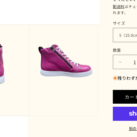
配送料
はチェ
れます。
サイズ
数量
PISC
ス
残りわず
コ）
フ
ュ
カー
ー
シ
ャ
モ
ピ
ー
別の
ダ
ン
ル