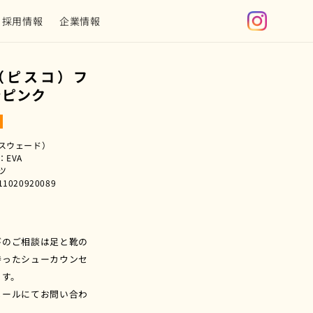
グ
採用情報
企業情報
イ
ン
O（ピスコ）フ
ャピンク
スウェード）
EVA
ツ
020920089
びのご相談は足と靴の
持ったシューカウンセ
ます。
メールにてお問い合わ
。