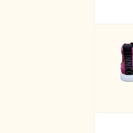
モ
ー
ダ
ル
で
メ
デ
ィ
ア
(1)
を
開
く
モ
ー
ダ
ル