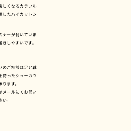
ク
楽しくなるカラフル
の
用したハイカットシ
数
。
量
を
スナーが付いていま
増
履きしやすいです。
や
す
びのご相談は足と靴
を持ったシューカウ
承ります。
はメールにてお問い
さい。