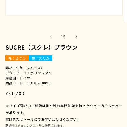
モ
ー
ダ
ル
の
1
/
5
で
メ
SUCRE（スクレ）ブラウン
デ
ィ
幅：ふつう
幅：スリム
ア
(1)
素材：牛革（スムース）
を
(2
アウトソール：ポリウレタン
開
原産国：ドイツ
く
商品コード：11020920095
通
¥51,700
常
※サイズ選びのご相談は足と靴の専門知識を持ったシューカウンセラー
価
が承ります。
格
電話またはメールにてお問い合わせください。
配送料
はチェックアウト時に計算されます。