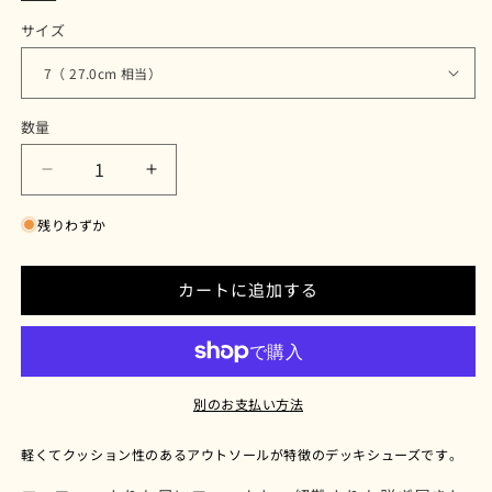
サイズ
数量
SUCRE（ス
SUCRE（ス
ク
ク
残りわずか
レ）
レ）
ブ
ブ
ラ
ラ
カートに追加する
ウ
ウ
ン
ン
の
の
数
数
別のお支払い方法
量
量
を
を
軽くてクッション性のあるアウトソールが特徴のデッキシューズです
。
減
増