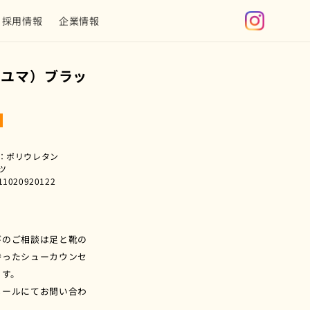
グ
採用情報
企業情報
イ
ン
（ユマ）ブラッ
：ポリウレタン
ツ
020920122
びのご相談は足と靴の
持ったシューカウンセ
ます。
メールにてお問い合わ
。