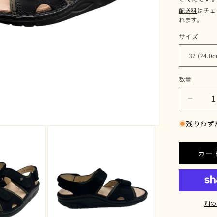
配送料
はチェ
れます。
サイズ
数量
YUM
マ）
残りわず
ブ
ラ
ッ
カー
ク
の
数
量
別の
を