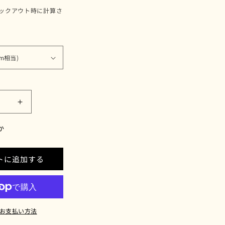
ックアウト時に計算さ
A（ユ
YUMA（ユ
マ）
か
ブ
ラ
ッ
トに追加する
ク
の
数
量
お支払い方法
を