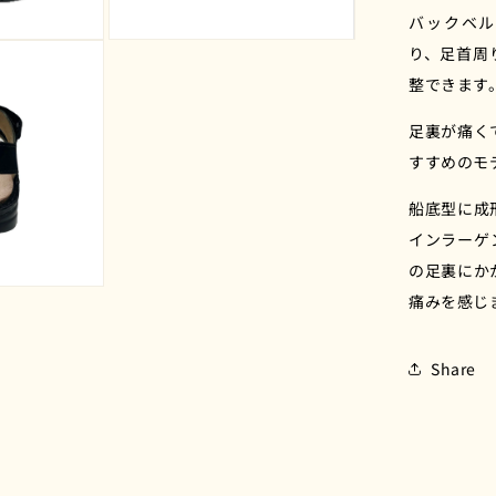
減
バックベル
ら
モ
り、足首周
す
ー
整できます
ダ
ル
で
足裏が痛く
メ
すすめのモ
デ
ィ
船底型に成
ア
(3)
インラーゲ
を
開
の足裏にか
く
痛みを感じ
Share