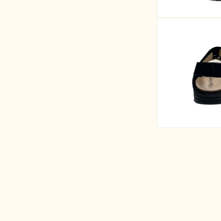
開
く
モ
ー
ダ
ル
で
メ
デ
ィ
ア
(2)
を
開
く
モ
ー
ダ
ル
で
メ
デ
ィ
ア
(4)
を