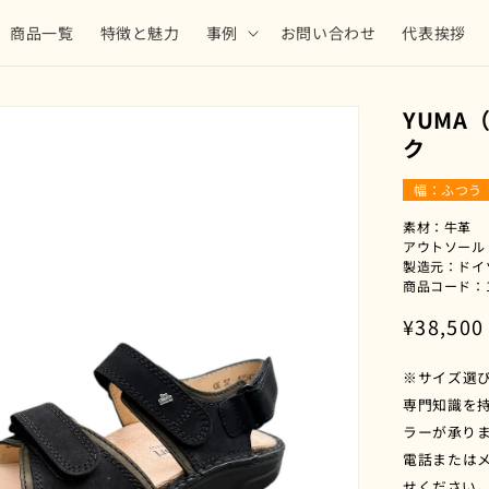
商品一覧
特徴と魅力
事例
お問い合わせ
代表挨拶
YUMA
ク
幅：ふつう
素材：牛革
アウトソール
製造元：ドイ
商品コード：11
通
¥38,500
常
※サイズ選
価
専門知識を
格
ラーが承り
電話または
せください