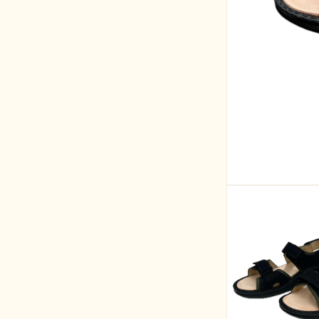
モ
ー
ダ
ル
で
メ
デ
ィ
ア
(1)
を