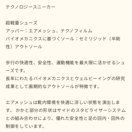
ク
ク
テクノロジースニーカー
の
の
数
数
超軽量シューズ
量
量
を
を
アッパー：エアメッシュ、テクノフィルム
減
増
バイオメカニクスに基づくソール：セミリジッド（半剛
ら
や
性）
アウトソール
す
す
歩行の快適性、安全性、
運動機能を最大限に活かせるシュ
ーズです。
長年にわたるバイオメカニクスとウェルビーイングの研究
成果として
画期的なアウトソールが特徴です。
エアメッシュは靴内環境を快適に涼しい状態を演出しま
す。 かかと
部分の形状はサイドのスタビライザーシステム
との組み合わせにより、優れた安全性と足の回内・
回外の
制御をしています。