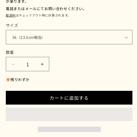
が承ります。
格
電話またはメールにてお問い合わせください。
配送料
はチェックアウト時に計算されます。
サイズ
数量
POD-
POD-
X
X
残りわずか
（ポ
（ポ
ド
ド
ッ
ッ
カートに追加する
ク
ク
ス）
ス）
ブ
ブ
ラ
ラ
ッ
ッ