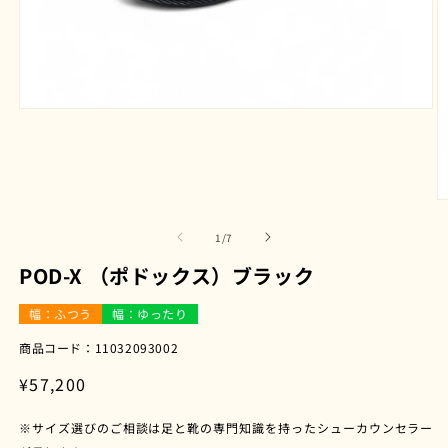
モ
ー
ダ
ル
で
メ
デ
の
1
/
7
ィ
ア
POD-X （ポドックス）ブラック
(1)
を
開
幅：ふつう
幅：ゆったり
く
商品コード：11032093002
(2
通
¥57,200
常
※サイズ選びのご相談は足と靴の専門知識を持ったシューカウンセラー
価