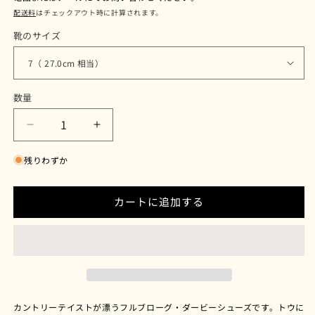
配送料
はチェックアウト時に計算されます。
靴のサイズ
数量
ク
ク
ロ
ロ
残りわずか
ケ
ケ
ッ
ッ
ト
ト
カートに追加する
＆
＆
ジ
ジ
ョ
ョ
ー
ー
ン
ン
ズ
ズ
カントリーテイストが漂うフルブローグ・ダービーシューズです。トウに