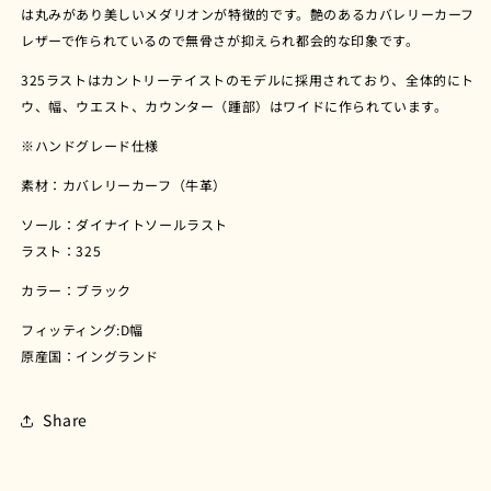
Crockett&amp;Jones
Crockett&amp;Jones
は丸みがあり美しいメダリオンが特徴的です。艶のあるカバレリーカーフ
PEMBROKE（ペ
PEMBROKE（ペ
レザーで作られているので無骨さが抑えられ都会的な印象です。
ン
ン
ブ
ブ
325ラストはカントリーテイストのモデルに採用されており、全体的にト
ロ
ロ
ウ、幅、ウエスト、カウンター（踵部）はワイドに作られています。
ー
ー
※ハンドグレード仕様
ク）
ク）
の
の
素材：カバレリーカーフ（牛革）
数
数
ソール：
ダイナイト
ソールラスト
量
量
ラスト：325
を
を
減
増
カラー：ブラック
ら
や
フィッティング:D幅
す
す
原産国：イングランド
Share