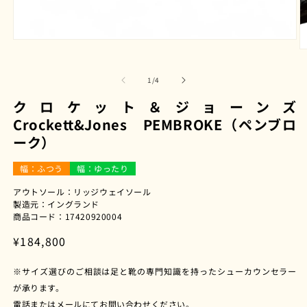
モ
ー
ダ
の
1
/
4
ル
で
クロケット＆ジョーンズ
メ
デ
Crockett&Jones PEMBROKE（ペンブロ
ィ
ーク）
ア
(1)
(2
を
幅：ふつう
幅：ゆったり
開
く
アウトソール：リッジウェイソール
製造元：イングランド
商品コード：17420920004
通
¥184,800
常
※サイズ選びのご相談は足と靴の専門知識を持ったシューカウンセラー
価
が承ります。
格
電話またはメールにてお問い合わせください。