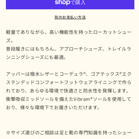
ー
ー
JP）
JP）
別のお支払い方法
GTX
GTX
ブ
ブ
軽量でありながら、高い機能性を持ったローカットシュー
ラ
ラ
ズ。
ッ
ッ
普段履きにはもちろん、アプローチシューズ、トレイルラ
ク
ク
の
の
ンニングシューズにも最適。
数
数
量
量
アッパーは撥水レザーとコーデュラ®、ゴアテックス®エク
を
を
ステンデッドコンフォートフットウェアライニングで作ら
減
増
れており、あらゆる環境で快適さと防水性を発揮します。
ら
や
衝撃吸収ミッドソールを備えたVibram®ソールを使用して
す
す
おり、
様々な環境下でお履きいただけます。
※サイズ選びのご相談は足と靴の専門知識を持ったシュー