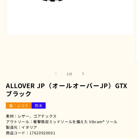
モ
ー
ダ
ル
で
メ
デ
の
1
/
6
ィ
ア
ALLOVER JP（オールオーバーJP）GTX
(1)
ブラック
を
開
く
幅：ふつう
防水
(2
素材：レザー、ゴアテックス
アウトソール：衝撃吸収ミッドソールを備えた Vibram® ソール
製造元：イタリア
商品コード：17620920001