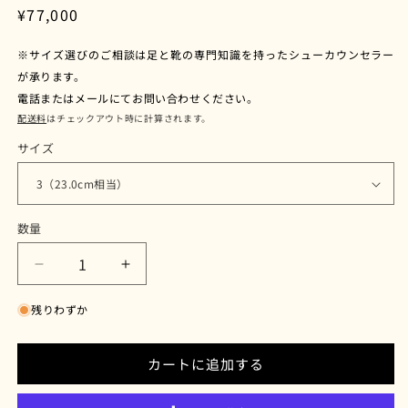
通
¥77,000
常
※サイズ選びのご相談は足と靴の専門知識を持ったシューカウンセラー
価
が承ります。
格
電話またはメールにてお問い合わせください。
配送料
はチェックアウト時に計算されます。
サイズ
数量
ALLOVER
ALLOVER
JP（オ
JP（オ
残りわずか
ー
ー
ル
ル
オ
オ
カートに追加する
ー
ー
バ
バ