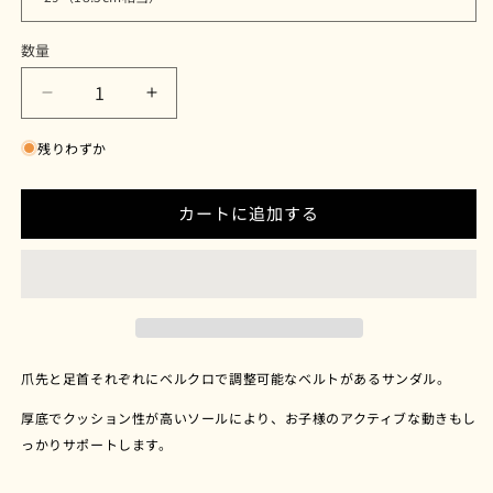
数量
【ア
【ア
ン
ン
残りわずか
フ
フ
ァ
ァ
ン･
ン･
カートに追加する
ド
ド
ゥ･
ゥ･
ア
ア
ル
ル
カ】
カ】
サ
サ
爪先と足首それぞれにベルクロで調整可能なベルトがあるサンダル。
ン
ン
厚底でクッション性が高いソールにより、お子様のアクティブな動きもし
ダ
ダ
っかりサポートします。
ル
ル
NARIO（ナ
NARIO（ナ