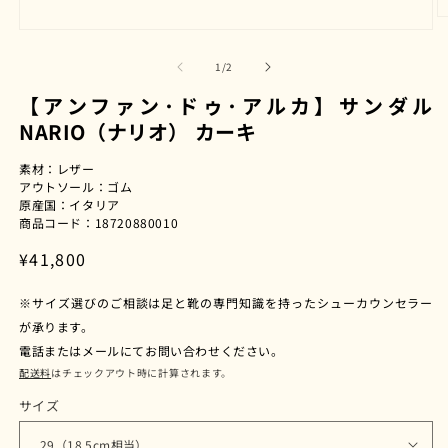
モ
ー
の
1
/
2
ダ
ル
【アンファン･ドゥ･アルカ】サンダル
で
NARIO（ナリオ） カーキ
メ
デ
ィ
素材：レザー
ア
(2
アウトソール：ゴム
(1)
原産国：イタリア
を
商品コード：18720880010
開
く
通
¥41,800
常
※サイズ選びのご相談は足と靴の専門知識を持ったシューカウンセラー
価
が承ります。
格
電話またはメールにてお問い合わせください。
配送料
はチェックアウト時に計算されます。
サイズ