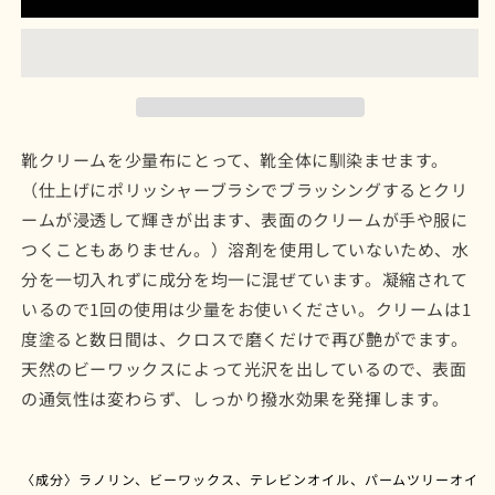
用
用
品
品
靴
靴
ク
ク
リ
リ
ー
ー
靴クリームを少量布にとって、靴全体に馴染ませます。
ム
ム
（仕上げにポリッシャーブラシでブラッシングするとクリ
（ラ
（ラ
ームが浸透して輝きが出ます、表面のクリームが手や服に
イ
イ
つくこともありません。）溶剤を使用していないため、水
ト
ト
分を一切入れずに成分を均一に混ぜています。凝縮されて
ブ
ブ
ラ
ラ
いるので1回の使用は少量をお使いください。クリームは1
ウ
ウ
度塗ると数日間は、クロスで磨くだけで再び艶がでます。
ン）
ン）
天然のビーワックスによって光沢を出しているので、表面
の
の
の通気性は変わらず、しっかり撥水効果を発揮します。
数
数
量
量
を
を
〈成分〉ラノリン、ビーワックス、テレビンオイル、パームツリーオイ
減
増