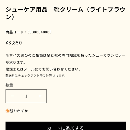
モ
ー
シューケア用品 靴クリーム（ライトブラウ
ダ
ン）
ル
で
メ
商品コード：50300040000
デ
ィ
通
¥3,850
ア
常
(1)
を
※サイズ選びのご相談は足と靴の専門知識を持ったシューカウンセラー
価
開
が承ります。
格
く
電話またはメールにてお問い合わせください。
配送料
はチェックアウト時に計算されます。
数量
シ
シ
ュ
ュ
残りわずか
ー
ー
ケ
ケ
ア
ア
カートに追加する